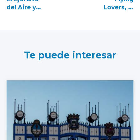
del Aire y
Lovers, la
del Espacio
exposición
inaugura en
de
Sevilla el
Fundación
Centenario
ENAIRE
de los
que une
Te puede interesar
Grandes
arte y
Vuelos
aeronáuticaE
Flying
Lovers
Fundación
ENAIRE en
Santander