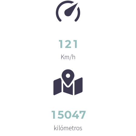
1
2
1
Km/h
1
5
0
4
7
kilómetros