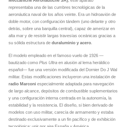
Meccaniche Aeronautiche SA)
, este aparato
representaba una de las cumbres tecnológicas de la
aeronáutica naval de los años veinte. Era un hidroavión de
doble motor, con configuración tándem (uno delante y otro
detrás, sobre una barquilla central), capaz de amerizar en
alta mar y de resistir largas travesías oceánicas gracias a
su sólida estructura de
duraluminio y acero
.
El modelo empleado en el famoso vuelo de 1926 —
bautizado como
Plus Ultra
en alusión al lema heráldico
español— fue una versión modificada del Dornier Do J Wal
militar. Estas modificaciones incluyeron una instalación de
radio Marconi
especialmente adaptada para navegación
de largo alcance, depósitos de combustible suplementarios
y una configuración interna centrada en la autonomía, la
estabilidad y la resistencia. El diseño, si bien derivado de
modelos con uso militar, carecía de armamento y estaba
destinado exclusivamente a un fin pacífico y de exhibición
tecnológica: unir por aire España y América.