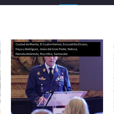
El
Ciudad de Manila
El Cuatro Vientos
Escuadrilla Elcano
Ejército
Haya y Rodríguez
Jesús del Gran Poder
Noticia
Patrulla Atlántida
Plus Ultra
Santander
del
Aire
y
del
Espacio
inaugura
en
Sevilla
el
Centenario