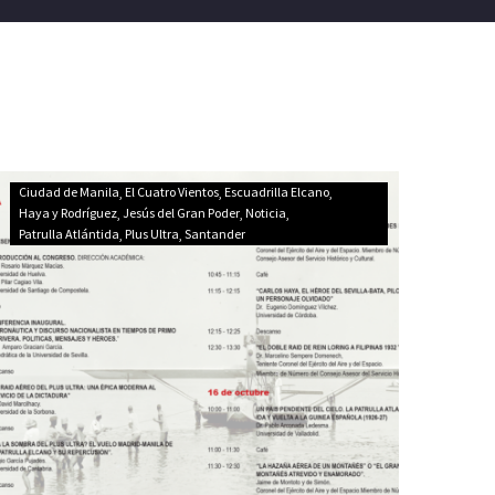
Congreso
Ciudad de Manila
El Cuatro Vientos
Escuadrilla Elcano
del
Haya y Rodríguez
Jesús del Gran Poder
Noticia
Patrulla Atlántida
Plus Ultra
Santander
Centenario
de
los
Grandes
Vuelos
de
la
Aviación
Española
(Real