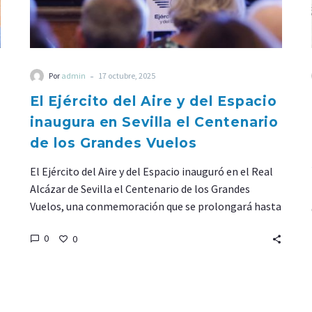
de
los
Grandes
Vuelos
-
Por
admin
17 octubre, 2025
El Ejército del Aire y del Espacio
inaugura en Sevilla el Centenario
de los Grandes Vuelos
El Ejército del Aire y del Espacio inauguró en el Real
Alcázar de Sevilla el Centenario de los Grandes
Vuelos, una conmemoración que se prolongará hasta
2035 para rendir homenaje a las gestas que
0
0
impulsaron la aviación militar española hacia la
modernidad.