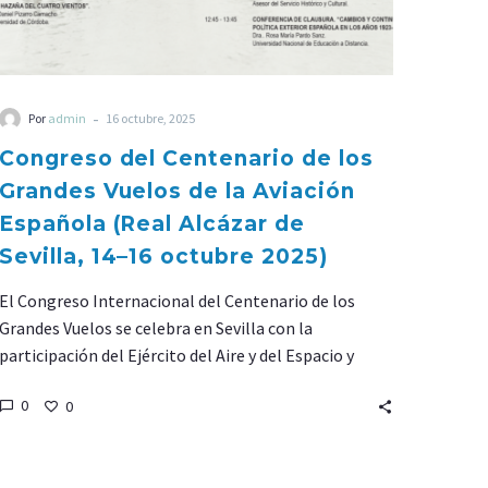
Alcázar
de
Sevilla,
14–
-
Por
admin
16 octubre, 2025
16
octubre
Congreso del Centenario de los
2025)
Grandes Vuelos de la Aviación
Española (Real Alcázar de
Sevilla, 14–16 octubre 2025)
El Congreso Internacional del Centenario de los
Grandes Vuelos se celebra en Sevilla con la
participación del Ejército del Aire y del Espacio y
destacados historiadores. Un homenaje a los
0
0
aviadores que abrieron las rutas del cielo entre 1926 y
1935.