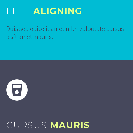
LEFT
ALIGNING
Duis sed odio sit amet nibh vulputate cursus
a sit amet mauris.
CURSUS
MAURIS