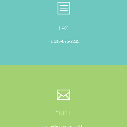
FAX
+1 916-875-2235
EMAIL
info@wp-domain.tld