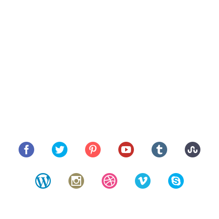
do eiusmod tempor incididunt ut labore et dolore magna
aliqua.Ut enim ad minim veniam nostrud exercitation ullamco
laboris nisiut aliquip ex ea commodo. Duis aute irure dolor in
reprehenderit in voluptate velit esse cillum dolore eu fugiat
nulla pariatur.